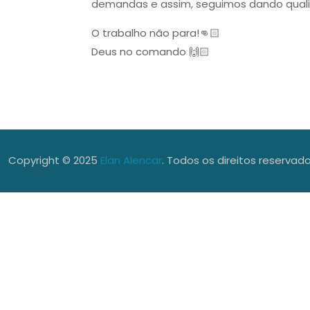
demandas e assim, seguimos dando quali
O trabalho não para!👊🏻
Deus no comando 🙌🏻
Copyright © 2025
Elan Alencar
. Todos os direitos reserva