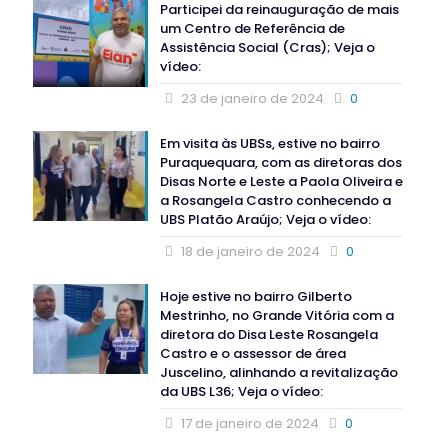
Participei da reinauguração de mais
um Centro de Referência de
Assistência Social (Cras); Veja o
vídeo:
23 de janeiro de 2024
0
Em visita às UBSs, estive no bairro
Puraquequara, com as diretoras dos
Disas Norte e Leste a Paola Oliveira e
a Rosangela Castro conhecendo a
UBS Platão Araújo; Veja o vídeo:
18 de janeiro de 2024
0
Hoje estive no bairro Gilberto
Mestrinho, no Grande Vitória com a
diretora do Disa Leste Rosangela
Castro e o assessor de área
Juscelino, alinhando a revitalização
da UBS L36; Veja o vídeo:
17 de janeiro de 2024
0