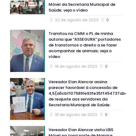
Móvel da Secretaria Municipal de
Saúde; veja o vídeo
22 de agosto de 2023
0
Tramitou na CMM o PL de minha
autoria que “ASSEGURA” portadores
de transtornos o direito a se fazer
acompanhar de animais; veja o
vídeo
18 de agosto de 2023
0
Vereador Elan Alencar assina
parecer favorável à concessão de
4,5{a5cbf1075891e93fe35ff454737ab437
de reajuste aos servidores da
Secretaria Municipal de Saúde.
18 de agosto de 2023
0
Vereador Elan Alencar visita UBS
Móvel na zona norte de Manaus