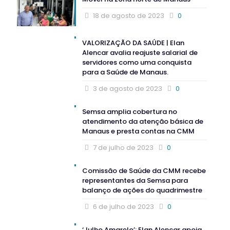
18 de agosto de 2023
0
VALORIZAÇÃO DA SAÚDE | Elan
Alencar avalia reajuste salarial de
servidores como uma conquista
para a Saúde de Manaus.
3 de agosto de 2023
0
Semsa amplia cobertura no
atendimento da atenção básica de
Manaus e presta contas na CMM
7 de julho de 2023
0
Comissão de Saúde da CMM recebe
representantes da Semsa para
balanço de ações do quadrimestre
6 de julho de 2023
0
‘Julho Amarelo’: Elan Alencar apoia