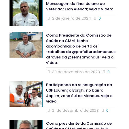
Menssagem de final de ano do
Vereador Elan Alenca; veja o vídeo:
2 de janeiro de 2024
0
Como Presidente da Comissão de
Saúde na CMM, tenho
acompanhado de perto os
trabalhos da @prefeiturademanaus
através da @semsamanaus; Veja o
vídeo:
30 de dezembro de 2023
0
Participando da reinauguração da
USF Lourenço Borghi, no bairro
Japiim, zona Sul de Manaus; Veja o
video:
21 de dezembro de 2023
0
Como presidente da Comissão de
Saúde na CMM, estou muito feliz