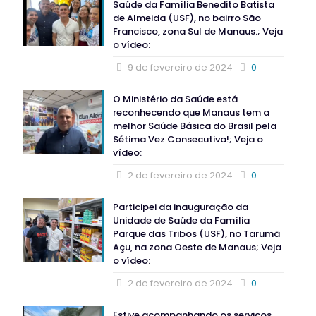
Saúde da Família Benedito Batista
de Almeida (USF), no bairro São
Francisco, zona Sul de Manaus.; Veja
o vídeo:
9 de fevereiro de 2024
0
O Ministério da Saúde está
reconhecendo que Manaus tem a
melhor Saúde Básica do Brasil pela
Sétima Vez Consecutiva!; Veja o
vídeo:
2 de fevereiro de 2024
0
Participei da inauguração da
Unidade de Saúde da Família
Parque das Tribos (USF), no Tarumã
Açu, na zona Oeste de Manaus; Veja
o vídeo:
2 de fevereiro de 2024
0
Estive acompanhando os serviços