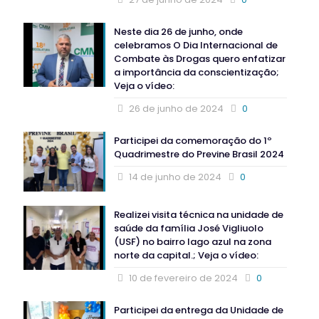
Neste dia 26 de junho, onde
celebramos O Dia Internacional de
Combate às Drogas quero enfatizar
a importância da conscientização;
Veja o vídeo:
26 de junho de 2024
0
Participei da comemoração do 1º
Quadrimestre do Previne Brasil 2024
14 de junho de 2024
0
Realizei visita técnica na unidade de
saúde da família José Vigliuolo
(USF) no bairro lago azul na zona
norte da capital.; Veja o vídeo:
10 de fevereiro de 2024
0
Participei da entrega da Unidade de