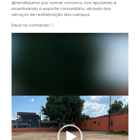
@renatojunior por somar conosco, nos apoiando e
incentivando o esporte comunitário, através dos
serviços de revitalização dos campos.
Deus no comando
Tocador
de
vídeo