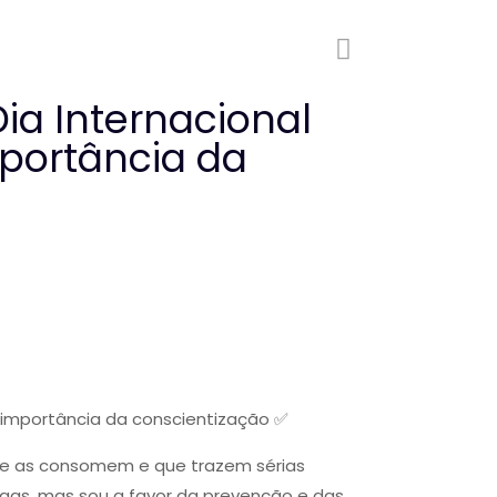
ia Internacional
portância da
a importância da conscientização ✅
ue as consomem e que trazem sérias
ogas, mas sou a favor da prevenção e das