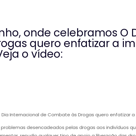
unho, onde celebramos O D
ogas quero enfatizar a im
eja o vídeo:
 Dia Internacional de Combate às Drogas quero enfatizar 
os problemas desencadeados pelas drogas aos indivíduos q
mentar, repudio qualquer tipo de apoio a liberação das dr