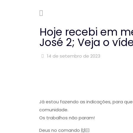
Hoje recebi em me
José 2; Veja o víd
14 de setembro de 2023
Já estou fazendo as indicações, para qu
comunidade.
Os trabalhos não param!
Deus no comando 🙌🏻