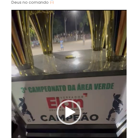
Deus no comando
Tocador
de
vídeo