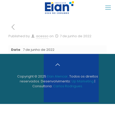
Published by
acesso
on
7 de junho de 2022
Date
7 de junho de 2022
Copyright © 2025
Elan Alencar
. Todos os direitos
reservados. Desenvolvimento:
Up Marketing
|
Consultoria:
Carlos Rodrigues.